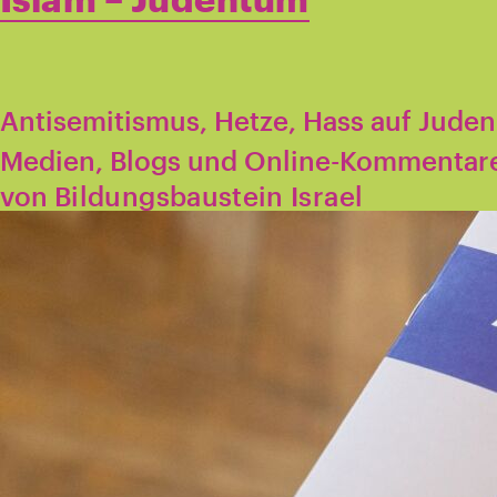
Antisemitismus, Hetze, Hass auf Juden 
Medien, Blogs und Online-Kommentar
von
Bildungsbaustein Israel